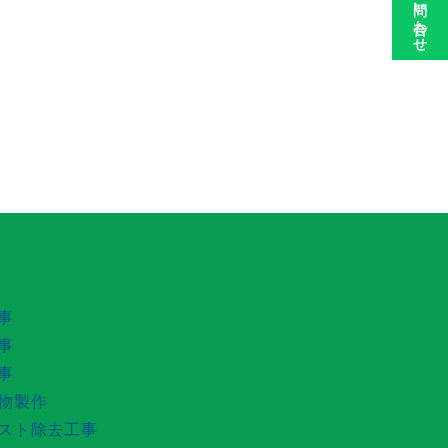
お問い合わせ
事
事
事
物製作
スト除去工事