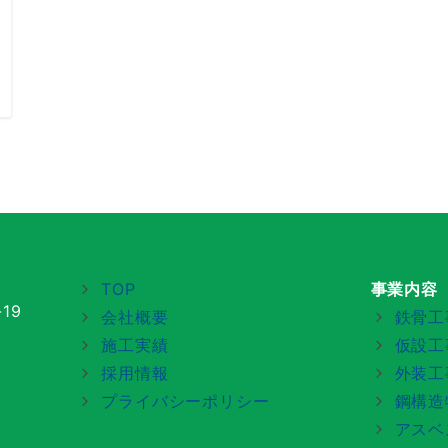
TOP
事業内容
19
会社概要
鉄骨工
施工実績
仮設工
採用情報
外装工
プライバシーポリシー
鋼構造
アスベ