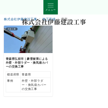
メニュー
株式会社伊藤建設工事
株式会社伊藤建設工事
施工実績
雪害
外装工事
青森県弘前市｜豪雪被害による
外壁・外部ラダー・換気扇カバ
ーの交換工事
都道府県
青森県
事例
外壁・外部ラダ
ー・換気扇カバー
の交換工事