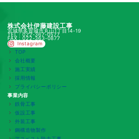
株式会社伊藤建設工事
宮城県多賀城市丸山1丁目14-19
TEL：022-367-0577
FAX：022-363-0877
Instagram
TOP
会社概要
施工実績
採用情報
プライバシーポリシー
事業内容
鉄骨工事
仮設工事
外装工事
鋼構造物製作
アスベスト除去工事