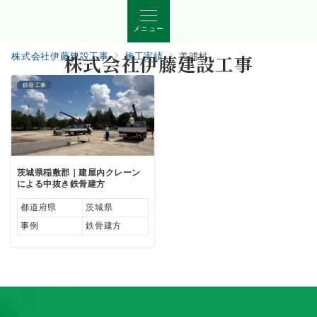
メニュー
株式会社伊藤建設工事
株式会社伊藤建設工事
施工実績
美浦村
鉄骨工事
茨城県稲敷郡｜建屋内クレーン
による中抜き鉄骨建方
都道府県
茨城県
事例
鉄骨建方