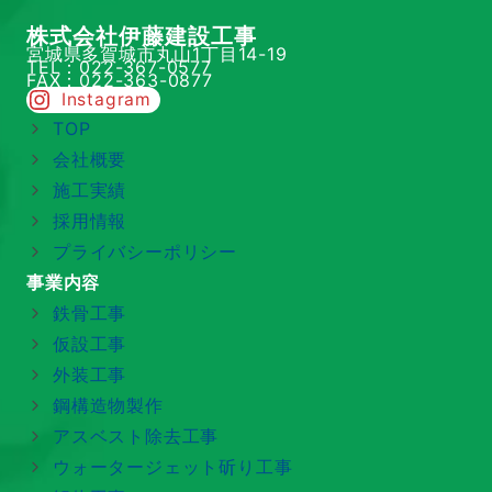
株式会社伊藤建設工事
宮城県多賀城市丸山1丁目14-19
TEL：022-367-0577
FAX：022-363-0877
Instagram
TOP
会社概要
施工実績
採用情報
プライバシーポリシー
事業内容
鉄骨工事
仮設工事
外装工事
鋼構造物製作
アスベスト除去工事
ウォータージェット斫り工事